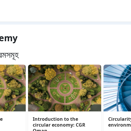
demy
রমসমূহ
he
Introduction to the
Circularit
circular economy: CGR
environm
Oman