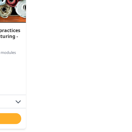
practices
turing -
6 modules